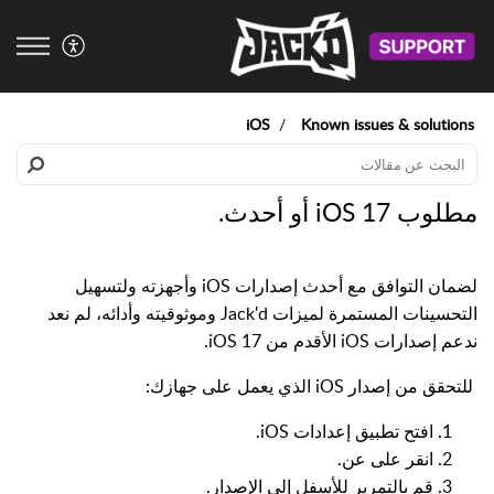
iOS
Known issues & solutions
مطلوب iOS 17 أو أحدث.
لضمان التوافق مع أحدث إصدارات iOS وأجهزته ولتسهيل
التحسينات المستمرة لميزات Jack'd وموثوقيته وأدائه، لم نعد
ندعم إصدارات iOS الأقدم من iOS 17.
للتحقق من إصدار iOS الذي يعمل على جهازك:
افتح تطبيق إعدادات iOS.
انقر على عن.
قم بالتمرير للأسفل إلى الإصدار.