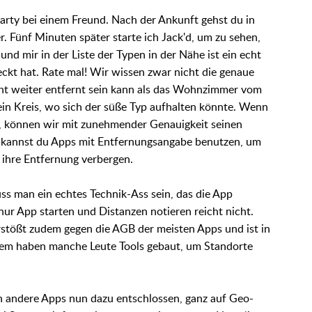
r Party bei einem Freund. Nach der Ankunft gehst du in
. Fünf Minuten später starte ich Jack'd, um zu sehen,
und mir in der Liste der Typen in der Nähe ist ein echt
eckt hat. Rate mal! Wir wissen zwar nicht die genaue
icht weiter entfernt sein kann als das Wohnzimmer vom
 ein Kreis, wo sich der süße Typ aufhalten könnte. Wenn
 können wir mit zunehmender Genauigkeit seinen
 kannst du Apps mit Entfernungsangabe benutzen, um
e ihre Entfernung verbergen.
s man ein echtes Technik-Ass sein, das die App
r App starten und Distanzen notieren reicht nicht.
rstößt zudem gegen die AGB der meisten Apps und ist in
zdem haben manche Leute Tools gebaut, um Standorte
h andere Apps nun dazu entschlossen, ganz auf Geo-