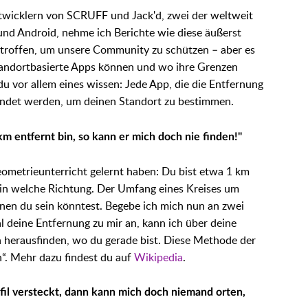
twicklern von SCRUFF und Jack'd, zwei der weltweit
nd Android, nehme ich Berichte wie diese äußerst
etroffen, um unsere Community zu schützen – aber es
 standortbasierte Apps können und wo ihre Grenzen
 du vor allem eines wissen: Jede App, die die Entfernung
endet werden, um deinen Standort zu bestimmen.
km entfernt bin, so kann er mich doch nie finden!"
eometrieunterricht gelernt haben: Du bist etwa 1 km
, in welche Richtung. Der Umfang eines Kreises um
enen du sein könntest. Begebe ich mich nun an zwei
 deine Entfernung zu mir an, kann ich über deine
 herausfinden, wo du gerade bist. Diese Methode der
n“. Mehr dazu findest du auf
Wikipedia
.
fil versteckt, dann kann mich doch niemand orten,