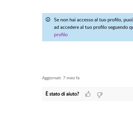
Se non hai accesso al tuo profilo, puoi
ad accedere al tuo profilo seguendo q
profilo
Aggiornati:
7 mesi fa
È stato di aiuto?