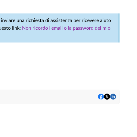
 inviare una richiesta di assistenza per ricevere aiuto
uesto link:
Non ricordo l'email o la password del mio