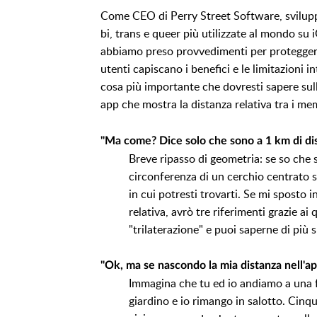
Come CEO di Perry Street Software, sviluppa
bi, trans e queer più utilizzate al mondo su
abbiamo preso provvedimenti per proteggere
utenti capiscano i benefici e le limitazioni i
cosa più importante che dovresti sapere sull
app che mostra la distanza relativa tra i me
"Ma come? Dice solo che sono a 1 km di di
Breve ripasso di geometria: se so che 
circonferenza di un cerchio centrato su
in cui potresti trovarti. Se mi sposto i
relativa, avrò tre riferimenti grazie ai
"trilaterazione" e puoi saperne di più 
"Ok, ma se nascondo la mia distanza nell'a
Immagina che tu ed io andiamo a una fe
giardino e io rimango in salotto. Cinq