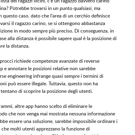
lista dei ragazzi vicini, c'è un ragazzo davvero carino
ina? Potrebbe trovarsi in un punto qualsiasi, ma
In questo caso, dato che l'area di un cerchio definisce
ovarsi il ragazzo carino, se si ottengono abbastanza
osizione in modo sempre più preciso. Di conseguenza, in
base alla distanza è possibile sapere qual è la posizione di
e la distanza.
 approcci richiede competenze avanzate di reverse
p e annotare le posizioni relative non sarebbe
verse engineering infrange quasi sempre i termini di
ioni può essere illegale. Tuttavia, questo non ha
entano di scoprire la posizione degli utenti.
ammi, altre app hanno scelto di eliminare le
n modo che non venga mai mostrata nessuna informazione
bbe essere una soluzione, sarebbe impossibile ordinare i
sa che molti utenti apprezzano la funzione di