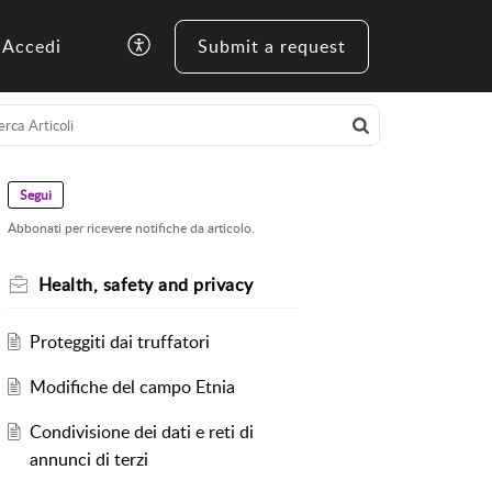
Accedi
Submit a request
Segui
Abbonati per ricevere notifiche da articolo.
Health, safety and privacy
Proteggiti dai truffatori
Modifiche del campo Etnia
Condivisione dei dati e reti di
annunci di terzi