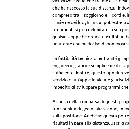
vicinanze e vedo che tra me e te, nella 
che ha nascosto la sua distanza. Indov
compreso tra il soggiorno e il cortile. 
l'insieme dei luoghi in cui potrebbe tr
riferimenti si può delimitare la sua p
qualsiasi app che ordina i risultati in 
un utente che ha deciso di non mostrar
La fattibilità tecnica di entrambi gli
engineering: aprire semplicemente l'ap
sufficiente. Inoltre, questo tipo di re
servizio di un'app e in alcune giurisdiz
impedito di sviluppare programmi che t
A causa della comparsa di questi progr
funzionalità di geolocalizzazione, i
sulla posizione. Anche se questa potre
risultati in base alla distanza. Jack'd 