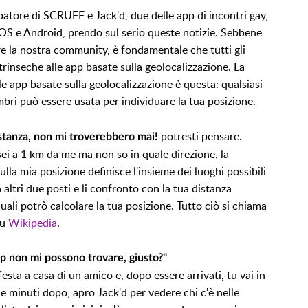
tore di SCRUFF e Jack'd, due delle app di incontri gay,
 iOS e Android, prendo sul serio queste notizie. Sebbene
 la nostra community, è fondamentale che tutti gli
ntrinseche alle app basate sulla geolocalizzazione. La
e app basate sulla geolocalizzazione è questa: qualsiasi
mbri può essere usata per individuare la tua posizione.
potresti pensare.
stanza, non mi troverebbero mai!
sei a 1 km da me ma non so in quale direzione, la
lla mia posizione definisce l'insieme dei luoghi possibili
n altri due posti e li confronto con la tua distanza
 quali potrò calcolare la tua posizione. Tutto ciò si chiama
su
Wikipedia
.
pp non mi possono trovare, giusto?"
sta a casa di un amico e, dopo essere arrivati, tu vai in
ue minuti dopo, apro Jack'd per vedere chi c'è nelle