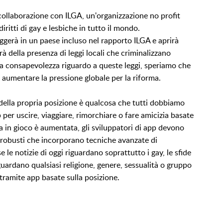
collaborazione con ILGA, un'organizzazione no profit
ritti di gay e lesbiche in tutto il mondo.
erà in un paese incluso nel rapporto ILGA e aprirà
à della presenza di leggi locali che criminalizzano
a consapevolezza riguardo a queste leggi, speriamo che
di aumentare la pressione globale per la riforma.
ta della propria posizione è qualcosa che tutti dobbiamo
per uscire, viaggiare, rimorchiare o fare amicizia basate
ta in gioco è aumentata, gli sviluppatori di app devono
mi robusti che incorporano tecniche avanzate di
le notizie di oggi riguardano soprattutto i gay, le sfide
iguardano qualsiasi religione, genere, sessualità o gruppo
ramite app basate sulla posizione.