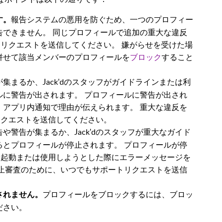
報告システムの悪用を防ぐため、一つのプロフィー
す。
告できません。 同じプロフィールで追加の重大な違反
ートリクエストを送信してください。 嫌がらせを受けた場
併せて該当メンバーのプロフィールを
ブロック
すること
集まるか、Jack'dのスタッフがガイドラインまたは利
ルに警告が出されます。 プロフィールに警告が出され
、アプリ内通知で理由が伝えられます。 重大な違反を
トリクエストを送信してください。
や警告が集まるか、Jack'dのスタッフが重大なガイド
るとプロフィールが停止されます。 プロフィールが停
'dを起動または使用しようとした際にエラーメッセージを
停止審査のために、いつでもサポートリクエストを送信
プロフィールをブロックするには、ブロッ
されません。
ださい。