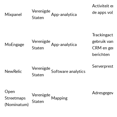
Activiteit en
Verenigde
de apps volg
Mixpanel
App-analytica
Staten
Trackingactivi
Verenigde
gebruik van d
MoEngage
App-analytica
Staten
CRM en geric
berichten
Serverpresta
Verenigde
NewRelic
Software analytics
Staten
Open
Adresgegeve
Verenigde
Streetmaps
Mapping
Staten
(Nominatum)