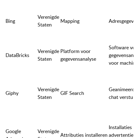
Verenigde
Bing
Mapping
Adresgegeve
Staten
Software voo
Verenigde
Platform voor
DataBricks
gegevensanaly
Staten
gegevensanalyse
voor machine
Verenigde
Geanimeerde 
Giphy
GIF Search
Staten
chat versture
Installaties ui
Google
Verenigde
Attributies installeren
advertentiec