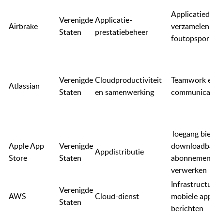
Applicatiedia
Verenigde
Applicatie-
Airbrake
verzamelen;
Staten
prestatiebeheer
foutopsporin
Verenigde
Cloudproductiviteit
Teamwork en
Atlassian
Staten
en samenwerking
communicati
Toegang bied
Apple App
Verenigde
downloadbare
Appdistributie
Store
Staten
abonnement
verwerken
Infrastructuu
Verenigde
AWS
Cloud-dienst
mobiele apps
Staten
berichten