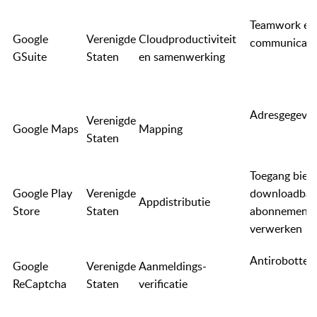
Teamwork en
Google
Verenigde
Cloudproductiviteit
communicati
GSuite
Staten
en samenwerking
Adresgegeve
Verenigde
Google Maps
Mapping
Staten
Toegang bied
Google Play
Verenigde
downloadbare
Appdistributie
Store
Staten
abonnement
verwerken
Antirobottec
Google
Verenigde
Aanmeldings-
ReCaptcha
Staten
verificatie