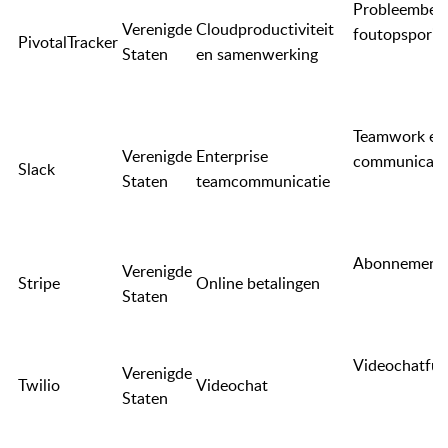
Probleembeh
Verenigde
Cloudproductiviteit
foutopsporin
PivotalTracker
Staten
en samenwerking
Teamwork en
Verenigde
Enterprise
communicati
Slack
Staten
teamcommunicatie
Abonnementv
Verenigde
Stripe
Online betalingen
Staten
Videochatfun
Verenigde
Twilio
Videochat
Staten