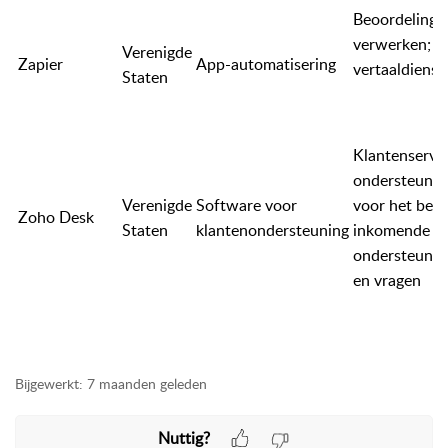
Beoordelinge
verwerken;
Verenigde
Zapier
App-automatisering
vertaaldienst
Staten
Klantenservi
ondersteunin
Verenigde
Software voor
voor het beh
Zoho Desk
Staten
klantenondersteuning
inkomende
ondersteunin
en vragen
Bijgewerkt:
7 maanden geleden
Nuttig?