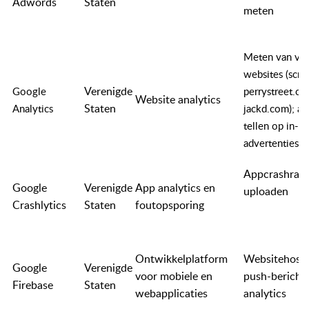
Adwords
Staten
meten
Meten van ver
websites (scru
Verenigde
Google
perrystreet.co
Website analytics
Staten
Analytics
jackd.com); aa
tellen op in-a
advertenties
Appcrashrap
Google
Verenigde
App analytics en
uploaden
Crashlytics
Staten
foutopsporing
Ontwikkelplatform
Websitehosti
Google
Verenigde
voor mobiele en
push-berichte
Firebase
Staten
webapplicaties
analytics