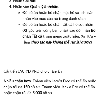
Nhấn
Cài đặt
.
Nhấn vào
Quản lý ẩn/chặn
.
Để bỏ ẩn hoặc bỏ chặn một hồ sơ, chỉ cần
nhấn vào mục của nó trong danh sách.
Để bỏ ẩn hoặc bỏ chặn tất cả hồ sơ, nhấn
(X)
(góc trên cùng bên phải), sau đó nhấn
Bỏ
chặn Tất cả
trong menu xuất hiện. Xin lưu ý
rằng
thao tác này không thể rút lại được!
Cải tiến JACK'D PRO cho chặn/ẩn
Nhiều chặn hơn.
Thành viên Jack'd Free có thể ẩn hoặc
chặn tối đa
150
hồ sơ. Thành viên Jack'd Pro có thể ẩn
hoặc chặn tối đa
5.000
hồ sơ