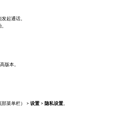
能发起通话。
始。
或更高版本。
底部菜单栏） >
设置
>
隐私设置
。
。